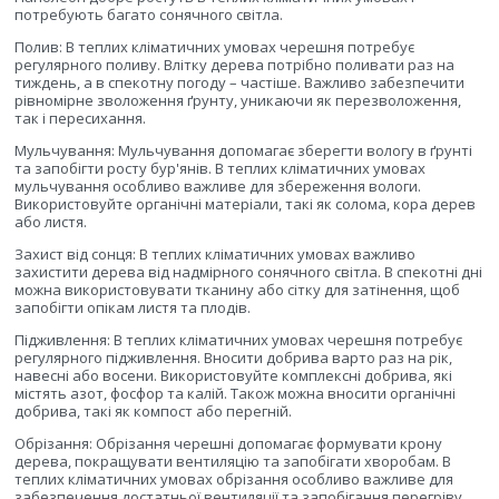
потребують багато сонячного світла.
Полив: В теплих кліматичних умовах черешня потребує
регулярного поливу. Влітку дерева потрібно поливати раз на
тиждень, а в спекотну погоду – частіше. Важливо забезпечити
рівномірне зволоження ґрунту, уникаючи як перезволоження,
так і пересихання.
Мульчування: Мульчування допомагає зберегти вологу в ґрунті
та запобігти росту бур'янів. В теплих кліматичних умовах
мульчування особливо важливе для збереження вологи.
Використовуйте органічні матеріали, такі як солома, кора дерев
або листя.
Захист від сонця: В теплих кліматичних умовах важливо
захистити дерева від надмірного сонячного світла. В спекотні дні
можна використовувати тканину або сітку для затінення, щоб
запобігти опікам листя та плодів.
Підживлення: В теплих кліматичних умовах черешня потребує
регулярного підживлення. Вносити добрива варто раз на рік,
навесні або восени. Використовуйте комплексні добрива, які
містять азот, фосфор та калій. Також можна вносити органічні
добрива, такі як компост або перегній.
Обрізання: Обрізання черешні допомагає формувати крону
дерева, покращувати вентиляцію та запобігати хворобам. В
теплих кліматичних умовах обрізання особливо важливе для
забезпечення достатньої вентиляції та запобігання перегріву.