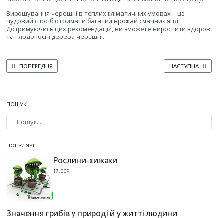
Вирощування черешні в теплих кліматичних умовах – це
чудовий спосіб отримати багатий врожай смачних ягід.
Дотримуючись цих рекомендацій, ви зможете виростити здорові
та плодоносні дерева черешні.
ПОПЕРЕДНЯ СТАТТЯ: ВИРОЩУВАННЯ ЧЕРЕШНІ: ПОРАДИ ВІД ДОСВІДЧЕНИХ 
НАСТУПНА СТАТТ
ПОПЕРЕДНЯ
НАСТУПНА
ПОШУК
Type 2 or more characters for results.
ПОПУЛЯРНІ
Рослини-хижаки
17.ВЕР.
Значення грибів у природі й у житті людини