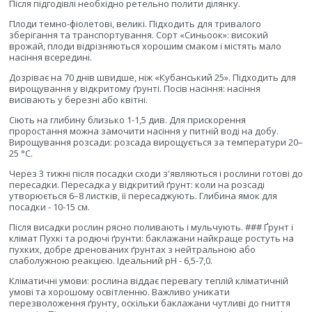
Після підгодівлі необхідно ретельно полити ділянку.
Плоди темно-фіолетові, великі. Підходить для тривалого
зберігання та транспортування. Сорт «Синьоок»: високий
врожай, плоди відрізняються хорошим смаком і містять мало
насіння всередині.
Дозріває на 70 днів швидше, ніж «Кубанський 25». Підходить для
вирощування у відкритому ґрунті. Посів насіння: насіння
висівають у березні або квітні.
Сіють на глибину близько 1-1,5 див. Для прискорення
проростання можна замочити насіння у питній воді на добу.
Вирощування розсади: розсада вирощується за температури 20–
25 °C.
Через 3 тижні після посадки сходи з'являються і рослини готові до
пересадки. Пересадка у відкритий ґрунт: коли на розсаді
утворюється 6–8 листків, її пересаджують. Глибина ямок для
посадки - 10-15 см.
Після висадки рослин рясно поливають і мульчують. ### Ґрунт і
клімат Пухкі та родючі ґрунти: баклажани найкраще ростуть на
пухких, добре дренованих ґрунтах з нейтральною або
слаболужною реакцією. Ідеальний pH - 6,5-7,0.
Кліматичні умови: рослина віддає перевагу теплій кліматичній
умові та хорошому освітленню. Важливо уникати
перезволоження ґрунту, оскільки баклажани чутливі до гниття