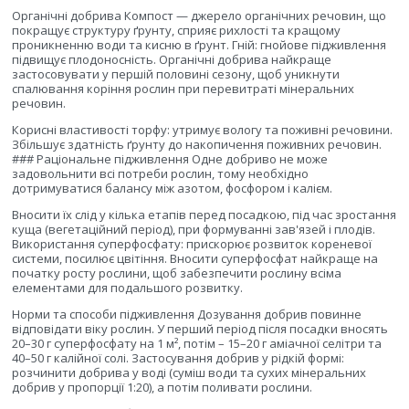
Органічні добрива Компост — джерело органічних речовин, що
покращує структуру ґрунту, сприяє рихлості та кращому
проникненню води та кисню в ґрунт. Гній: гнойове підживлення
підвищує плодоносність. Органічні добрива найкраще
застосовувати у першій половині сезону, щоб уникнути
спалювання коріння рослин при перевитраті мінеральних
речовин.
Корисні властивості торфу: утримує вологу та поживні речовини.
Збільшує здатність ґрунту до накопичення поживних речовин.
### Раціональне підживлення Одне добриво не може
задовольнити всі потреби рослин, тому необхідно
дотримуватися балансу між азотом, фосфором і калієм.
Вносити їх слід у кілька етапів перед посадкою, під час зростання
куща (вегетаційний період), при формуванні зав'язей і плодів.
Використання суперфосфату: прискорює розвиток кореневої
системи, посилює цвітіння. Вносити суперфосфат найкраще на
початку росту рослини, щоб забезпечити рослину всіма
елементами для подальшого розвитку.
Норми та способи підживлення Дозування добрив повинне
відповідати віку рослин. У перший період після посадки вносять
20–30 г суперфосфату на 1 м², потім – 15–20 г аміачної селітри та
40–50 г калійної солі. Застосування добрив у рідкій формі:
розчинити добрива у воді (суміш води та сухих мінеральних
добрив у пропорції 1:20), а потім поливати рослини.