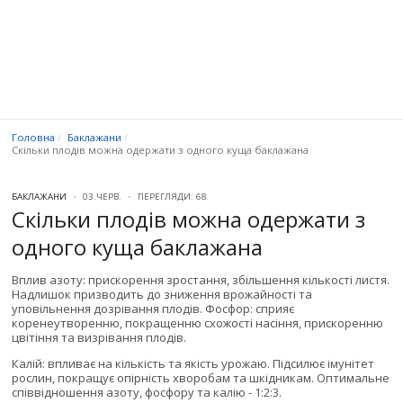
Головна
Баклажани
Скільки плодів можна одержати з одного куща баклажана
БАКЛАЖАНИ
03.ЧЕРВ.
ПЕРЕГЛЯДИ: 68
Скільки плодів можна одержати з
одного куща баклажана
Вплив азоту: прискорення зростання, збільшення кількості листя.
Надлишок призводить до зниження врожайності та
уповільнення дозрівання плодів. Фосфор: сприяє
коренеутворенню, покращенню схожості насіння, прискоренню
цвітіння та визрівання плодів.
Калій: впливає на кількість та якість урожаю. Підсилює імунітет
рослин, покращує опірність хворобам та шкідникам. Оптимальне
співвідношення азоту, фосфору та калію - 1:2:3.