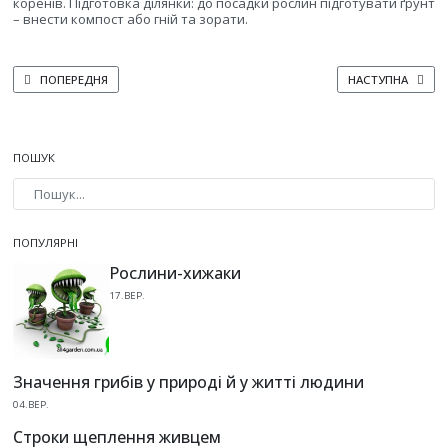
коренів. Підготовка ділянки: до посадки рослин підготувати ґрунт
– внести компост або гній та зорати.
ПОПЕРЕДНЯ СТАТТЯ: ЧИ МОЖНА ПОЄДНУВАТИ БАКЛАЖАНИ З КВАСОЛЕЮ 
НАСТУПНА СТАТТЯ
ПОПЕРЕДНЯ
НАСТУПНА
ПОШУК
Type 2 or more characters for results.
ПОПУЛЯРНІ
Рослини-хижаки
17.ВЕР.
Значення грибів у природі й у житті людини
04.ВЕР.
Строки щеплення живцем