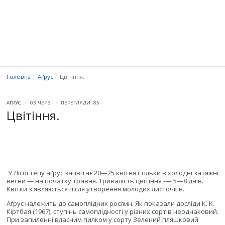
Головна
Аґрус
Цвітіння.
АҐРУС
03.ЧЕРВ.
ПЕРЕГЛЯДИ: 85
Цвітіння.
У Лісостепу аґрус зацвітає 20—25 квітня і тільки в холодні затяжні
весни — на початку травня. Тривалість цвітіння -— 5—8 днів.
Квітки з'являються після утворення молодих листочків.
Аґрус належить до самоплідних рослин. Як показали досліди К. К.
Кіртбая (1967), ступінь самоплідності у різних сортів неоднаковий.
При запиленні власним пилком у сорту Зелений пляшковий