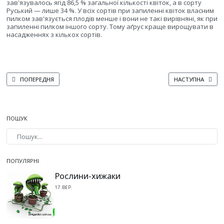
зав'язувалось ягід 86,5 % загальної кількості квіток, а в сорту
Руський — лише 34 %. У всіх сортів при запиленні квіток власним
пилком зав'язується плодів менше і вони не такі вирівняні, як при
запиленні пилком іншого сорту. Тому аґрус краще вирощувати в
насадженнях з кількох сортів.
ПОПЕРЕДНЯ СТАТТЯ: ЯГОДИ АГРУСУ
НАСТУПНА СТАТТ
ПОПЕРЕДНЯ
НАСТУПНА
ПОШУК
Type 2 or more characters for results.
ПОПУЛЯРНІ
Рослини-хижаки
17.ВЕР.