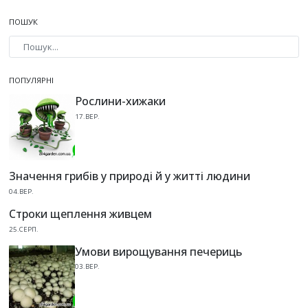
ПОШУК
Type 2 or more characters for results.
ПОПУЛЯРНІ
Рослини-хижаки
17.ВЕР.
Значення грибів у природі й у житті людини
04.ВЕР.
Строки щеплення живцем
25.СЕРП.
Умови вирощування печериць
03.ВЕР.