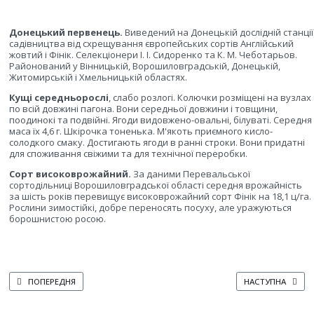
Донецький первенець.
Виведений на Донецькій дослідній станції
садівництва від схрещування європейських сортів Англійський
жовтий і Фінік. Селекціонери І. І. Сидоренко та К. М. Чеботарьов.
Районований у Вінницькій, Ворошиловградській, Донецькій,
Житомирській і Хмельницькій областях.
Кущі середньорослі
, слабо розлогі. Колючки розміщені на вузлах
по всій довжині пагона. Вони середньої довжини і товщини,
поодинокі та подвійні. Ягоди видовжено-овальні, білуваті. Середня
маса їх 4,6 г. Шкірочка тоненька. М'якоть приємного кисло-
солодкого смаку. Достигають ягоди в ранні строки. Вони придатні
для споживання свіжими та для технічної переробки.
Сорт високоврожайний.
За даними Перевальської
сортодільниці Ворошиловградської області середня врожайність
за шість років перевищує високоврожайний сорт Фінік на 18,1 ц/га.
Рослини зимостійкі, добре переносять посуху, але уражуються
борошнистою росою.
ПОПЕРЕДНЯ СТАТТЯ: ДОНЕЦЬКИЙ КРУПНОПЛІДНИЙ
НАСТУПНА СТАТТЯ
ПОПЕРЕДНЯ
НАСТУПНА