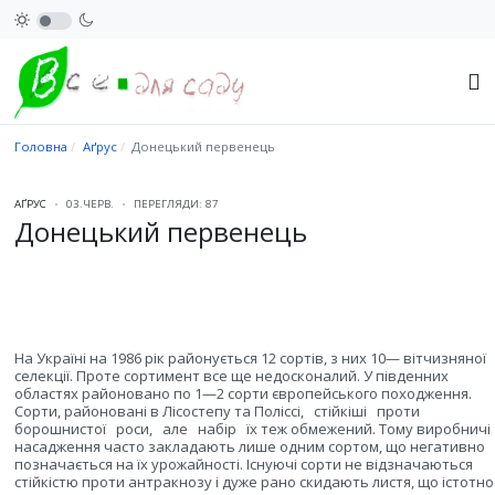
Головна
Аґрус
Донецький первенець
АҐРУС
03.ЧЕРВ.
ПЕРЕГЛЯДИ: 87
Донецький первенець
На Україні на 1986 рік районується 12 сортів, з них 10— вітчизняної
селекції. Проте сортимент все ще недосконалий. У південних
областях районовано по 1—2 сорти європейського походження.
Сорти, районовані в Лісостепу та Поліссі,
стійкіші
проти
борошнистої
роси,
але
набір
їх теж обмежений. Тому виробничі
насадження часто закладають лише одним сортом, що негативно
позначається на їх урожайності. Існуючі сорти не відзначаються
стійкістю проти антракнозу і дуже рано скидають листя, що істотно