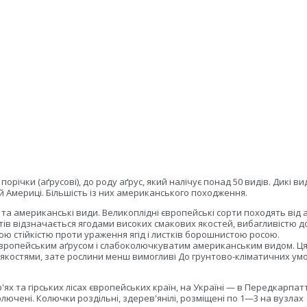
орічки (аґрусові), до роду аґрус, який налічує понад 50 видів. Дикі ви
ній Америці. Більшість із них американського походження.
 та американські види. Великоплідні європейські сорти походять від 
ів відзначається ягодами високих смакових якостей, вибагливістю д
ою стійкістю проти ураження ягід і листків борошнистою росою.
 європейським аґрусом і слабоколючкуватим американським видом. Ця
 якостями, зате рослини менш вимогливі До грунтово-кліматичних ум
'ях та гірських лісах європейських країн, на Україні — в Передкарпатт
олючені. Колючки роздільні, здерев'янілі, розміщені по 1—3 на вузлах