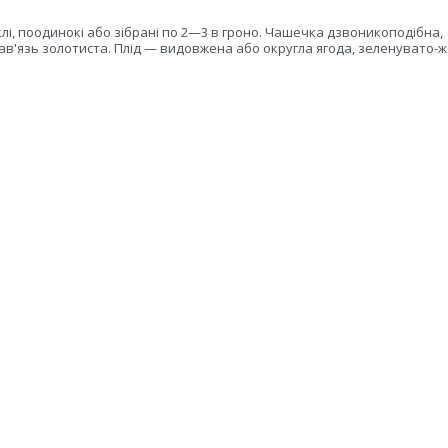
иклі, поодинокі або зібрані по 2—3 в гроно. Чашечка дзвоникоподібна,
 зав'язь золотиста. Плід — видовжена або округла ягода, зеленувато-