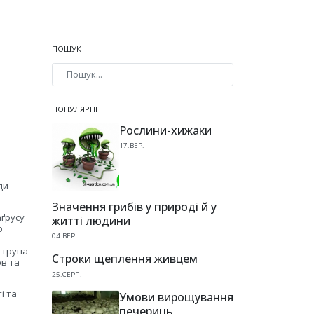
ПОШУК
Type 2 or more characters for results.
ПОПУЛЯРНІ
Рослини-хижаки
17.ВЕР.
ди
Значення грибів у природі й у
аґрусу
житті людини
о
04.ВЕР.
 група
Строки щеплення живцем
ов та
25.СЕРП.
і та
Умови вирощування
печериць