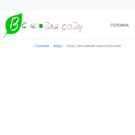
ГОЛОВНА
Головна
Аґрус
Аґрус звичайний європейський