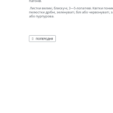
пагонів.
Листки великі, блискучі, 3—5-лопатеві. Квітки пон
пелюстки дрібні, зеленуваті, білі або червонуваті,
або пурпурова.
ПОПЕРЕДНЯ СТАТТЯ: АҐРУС СЛАБОКОЛЮЧКУВАТИЙ
ПОПЕРЕДНЯ