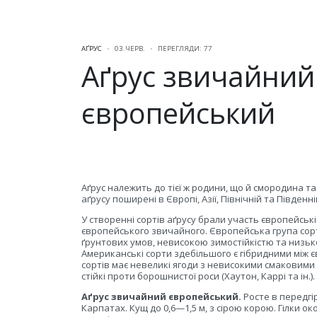
АҐРУС
03.ЧЕРВ.
ПЕРЕГЛЯДИ: 77
Аґрус звичайний
європейський
Аґрус належить до тієї ж родини, що й смородина та п
аґрусу поширені в Європі, Азії, Північній та Півден
У створенні сортів аґрусу брали участь європейські
європейського звичайного. Європейська група сорт
ґрунтових умов, невисокою зимостійкістю та низьк
Американські сорти здебільшого є гібридними між
сортів має невеликі ягоди з невисокими смаковими
стійкі проти борошнистої роси (Хаутон, Каррі та ін.).
Аґрус звичайний європейський.
Росте в передгір
Карпатах. Кущ до 0,6—1,5 м, з сірою корою. Гілки ок