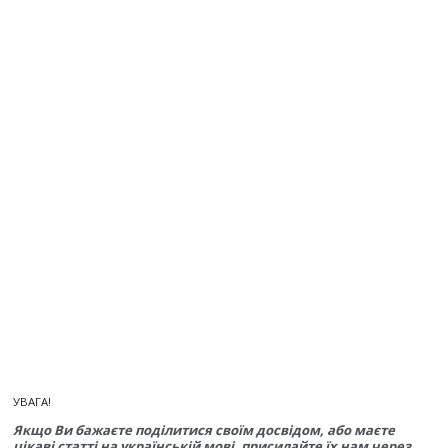
УВАГА!
Якщо Ви бажаєте поділитися своїм досвідом, або маєте
цікаві статті на українській мові, присилайте їх нам через