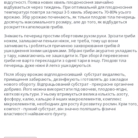
відсутності. Поява нових хвиль плодоносіння звичайно
відбувається через тиждень. При оптимальній для плодоносіння
температурі повітря за перші 3-5 хвиль збирають 70-80% усього
врожаю. Збір урожаю починають, як тільки плодові тіла печериць
досягнуть максимального розміру, але до того, як відбудеться
розкриття капелюшків грибів.
Знімають печериці простим обертовим рухом руки. Зрізати гриби
ножем, залишаючи пеньки ніжок, не треба, тому що вони
загнивають і робляться причиною захворювання грибів й
ушкодження їхніми шкідниками. Зібрані гриби акуратно укладають
у тару, намагаючись не зашкодити їх. При зборі й перевезенні
гриби не варто перекладати з однієї тари в іншу. Плодові тіла
печериць дуже ніжні й легко ушкоджуються.
Після збору врожаю відплодоносивший
субстрат видаляють,
приміщення забирають, дезінфікують і готовлять до закладки
нового обороту. Відпрацьований субстрат - прекрасне органічне
добриво. Його можна використати під овочеві, плодово-ягідні,
квіткові культури. У ньому втримується велика кількість азоту,
фосфору, калію, кальцію й інших макроелементів, комплекс
мікроелементів, необхідних для росту й розвитку рослин. Крім того,
компост - пухкий субстрат, він значно поліпшить фізичні
властивості найважчого ґрунту.