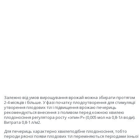
Залежно від умов вирощування врожай можна збирати протягом
2-4 місяців і більше. У фазі початку плодоутворення для стимуляції
утворення плодових тіл і підвищення врожаю печериць
рекомендується внесення з поливом перед кожною хвилею
плодоносіння регулятора росту «эпин Р» (0,005 мол на 0,8-1л води).
Витрата 0,8-1 л/м2.
Для печериць характерно хвилеподібне плодоносіння, тобто
періоди рясної появи плодових тіл переміняються періодами їхньої