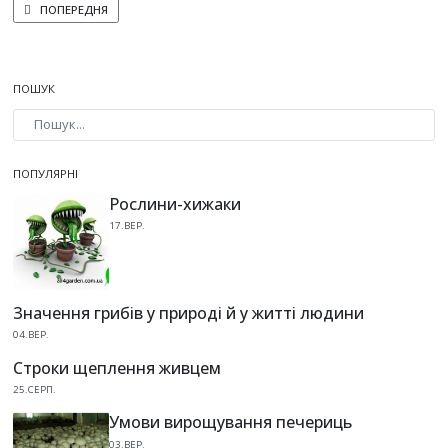
ПОПЕРЕДНЯ СТАТТЯ: ШКІДНИКИ ПЕЧЕРИЦЬ
ПОПЕРЕДНЯ
ПОШУК
Type 2 or more characters for results.
ПОПУЛЯРНІ
Рослини-хижаки
17.ВЕР.
Значення грибів у природі й у житті людини
04.ВЕР.
Строки щеплення живцем
25.СЕРП.
Умови вирощування печериць
03.ВЕР.