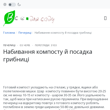
Головна
Печериці
Набивання компосту й посадка грибниці
ПЕЧЕРИЦІ
03.ЧЕРВ.
ПЕРЕГЛЯДИ: 3103
Набивання компосту й посадка
грибниці
Готовий компост укладають на стелажі, у грядки, ящики або
поліетиленові мішки. Шар
компосту повинен бути висотою 20-25
см; не менш 10-15 кг компосту - шаром 30-35 см. Його ущільнюють
так, щоб маса при натисканні рукою пружинила. При вирощуванні
печериці на відкритому повітрі з готового компосту роблять
поглиблені в землю гряди шириною 50-80 см, довільної довжини.