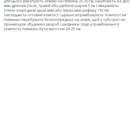
Для цього викопують землю на глибину 25-30 см, насипають на дно
ями дренаж (пісок, гравій або щебені) шаром 5 см і зміцнюють
стінки зсередини дошками або смужками шиферу. Потім
закладають готовий компост і щільно втрамбовують. Компост не
повинен перебувати безпосередньо на землі, щоб у субстрат не
проникнули збудники хвороб і шкідники. Шар утрамбованого
компосту повинен бути висотою 20-25 см.