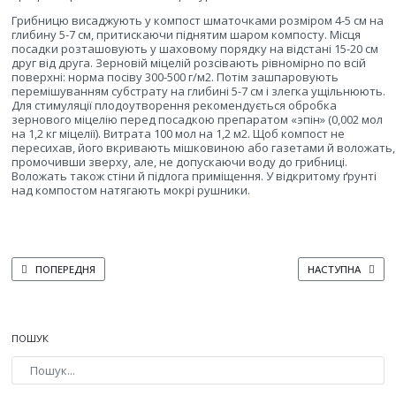
Грибницю висаджують у компост шматочками розміром 4-5 см на
глибину 5-7 см, притискаючи піднятим шаром компосту. Місця
посадки розташовують у шаховому порядку на відстані 15-20 см
друг від друга. Зерновій міцелій розсівають рівномірно по всій
поверхні: норма посіву 300-500 г/м2. Потім зашпаровують
перемішуванням субстрату на глибині 5-7 см і злегка ущільнюють.
Для стимуляції плодоутворення рекомендується обробка
зернового міцелію перед посадкою препаратом «эпін» (0,002 мол
на 1,2 кг міцелії). Витрата 100 мол на 1,2 м2. Щоб компост не
пересихав, його вкривають мішковиною або газетами й воложать,
промочивши зверху, але, не допускаючи воду до грибниці.
Воложать також стіни й підлога приміщення. У відкритому ґрунті
над компостом натягають мокрі рушники.
ПОПЕРЕДНЯ СТАТТЯ: ПОСАДКА ПЕЧЕРИЦЬ
НАСТУПНА СТАТТ
ПОПЕРЕДНЯ
НАСТУПНА
ПОШУК
Type 2 or more characters for results.