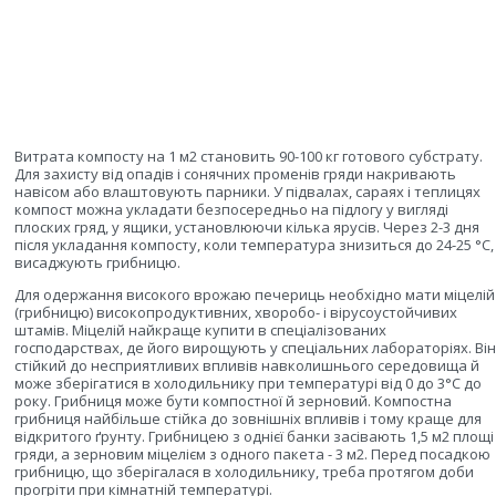
Витрата компосту на 1 м2 становить 90-100 кг готового субстрату.
Для захисту від опадів і сонячних променів гряди накривають
навісом або влаштовують парники. У підвалах, сараях і теплицях
компост можна укладати безпосередньо на підлогу у вигляді
плоских гряд, у ящики, установлюючи кілька ярусів. Через 2-3 дня
після укладання компосту, коли температура знизиться до 24-25 °С,
висаджують грибницю.
Для одержання високого врожаю печериць необхідно мати міцелій
(грибницю) високопродуктивних, хворобо- і вірусоустойчивих
штамів. Міцелій найкраще купити в спеціалізованих
господарствах, де його вирощують у спеціальних лабораторіях. Він
стійкий до несприятливих впливів навколишнього середовища й
може зберігатися в холодильнику при температурі від 0 до 3°С до
року. Грибниця може бути компостної й зерновий. Компостна
грибниця найбільше стійка до зовнішніх впливів і тому краще для
відкритого ґрунту. Грибницею з однієї банки засівають 1,5 м2 площі
гряди, а зерновим міцелієм з одного пакета - 3 м2. Перед посадкою
грибницю, що зберігалася в холодильнику, треба протягом доби
прогріти при кімнатній температурі.