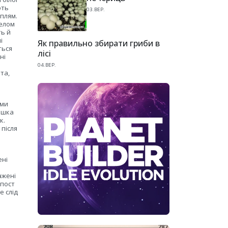
ють
03.ВЕР.
 плям.
релом
ть й
і
Як правильно збирати гриби в
ться
лісі
ні
04.ВЕР.
та,
ями
юшка
к.
після
ені
ажені
мпост
е слід