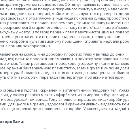
ідмирання уражених плодових тел. Обтягнуті цвіллю плодові тіла ста
іль з'являється на поверхні покривного ґрунту у вигляді невеликих
емає плодових тіл печериці, майже не збільшуються в розмірі і є дже
ко розсіюються, потрапляючи в інші місця покривної суміші, проростаю
сцях розвиваються плодові тіла печериці, то міцелій павутинистої цвіл
но розрісшегося й старіючого міцелію павутинистої цвілі часто з'являє
ходить у жовту. З появою перших плям павутинистої цвілі на поверх
 треба густо засипати ці плями повареною сіллю, не допускаючи
нню хвороби в культиваційному приміщенні сприяють недбала робо
лення вогнищ захворювання.
вляється на молоді й на дорослих плодових тілах у вигляді дрібних
оладних) плям на поверхні капелюшків. На початку захворювання пл
зливаються. Плями розташовані поверхово, усередину тканини капел
іла, уражені бактеріальною плямистістю, злегка грузлі й липкі на доти
пература й вологість, недостатня вентиляція приміщення, особливо 
ь стати також різкі перепади температури, при яких на поверхні
 стовщені в підставі, скривлені й витягнуті ніжки плодових тел. Ураж
ільні, у місцях розрізів м'якоть офарблюється в червоно-бурі кольори.
и весь урожай печериць. Тому з появою перших вогнищ хвороби ур
ми. Для цього на границі здорової й ураженої ділянок видаляють ко
р'єр, що перешкоджає поширенню хвороби. Уражені ділянки надалі н
 хворобами: