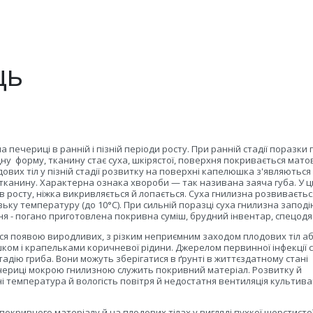
ць
 печериці в ранній і пізній періоди росту. При ранній стадії поразки 
дну
форму, тканину стає суха, шкірястої, поверхня покривається мат
дових тіл у пізній стадії розвитку на поверхні капелюшка з'являються 
тканину. Характерна ознака хвороби — так називана заяча губа. У 
росту, ніжка викривляється й лопається. Суха гнилизна розвиваєтьс
зьку температуру (до 10°С). При сильній поразці суха гнилизна заподі
я - погано приготовлена покривна суміш, брудний інвентар, спецодя
ся появою виродливих, з різким неприємним заходом плодових тіл а
ком і крапельками коричневої рідини. Джерелом первинної інфекції 
дію гриба. Вони можуть зберігатися в ґрунті в життєздатному стані
чериці мокрою гнилизною служить покривний матеріал. Розвитку й
емпература й вологість повітря й недостатня вентиляція культива
покривного матеріалу й на плодових тілах у вигляді пухкої шерстистої