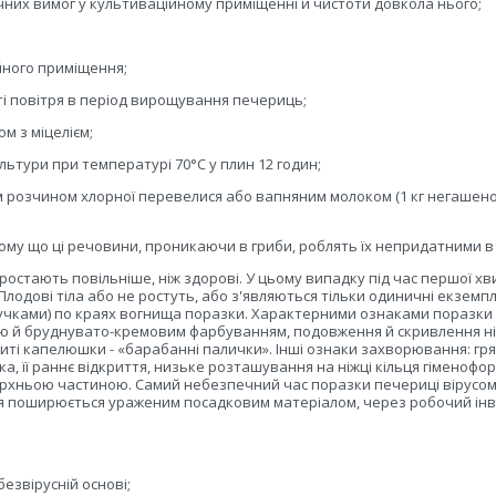
нічних вимог у культиваційному приміщенні й чистоти довкола нього;
йного приміщення;
ті повітря в період вирощування печериць;
м з міцелієм;
ьтури при температурі 70°С у плин 12 годин;
м розчином хлорної перевелися або вапняним молоком (1 кг негашено
ому що ці речовини, проникаючи в гриби, роблять їх непридатними в 
ростають повільніше, ніж здорові. У цьому випадку під час першої хв
Плодові тіла або не ростуть, або з'являються тільки одиничні екземп
(пучками) по краях вогнища поразки. Характерними ознаками поразки
кою й бруднувато-кремовим фарбуванням, подовження й скривлення ні
иті капелюшки - «барабанні палички». Інші ознаки захворювання: гря
 її раннє відкриття, низьке розташування на ніжці кільця гіменофор
рхньою частиною. Самий небезпечний час поразки печериці вірусом 
ня поширюється ураженим посадковим матеріалом, через робочий ін
езвірусній основі;