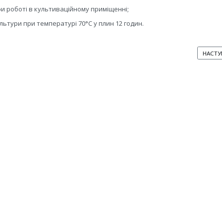
при роботі в культиваційному приміщенні;
ьтури при температурі 70°С у плин 12 годин.
ИБНИЦІ
НАСТУ
НАСТУ