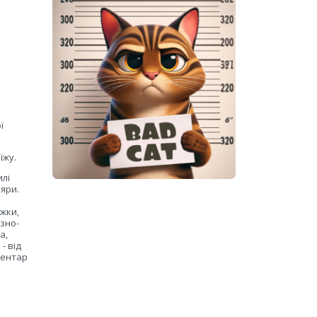
ї
їжу.
илі
ляри.
жки,
зно-
а,
- від
вентар