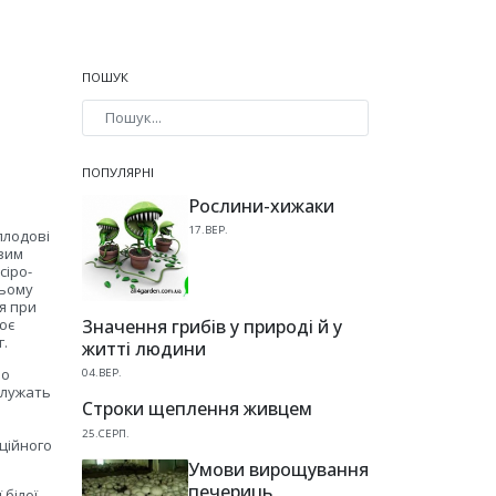
ПОШУК
Type 2 or more characters for results.
ПОПУЛЯРНІ
Рослини-хижаки
17.ВЕР.
плодові
овим
сіро-
цьому
я при
Значення грибів у природі й у
ює
г.
житті людини
бо
04.ВЕР.
служать
Строки щеплення живцем
25.СЕРП.
ційного
Умови вирощування
печериць
 білої