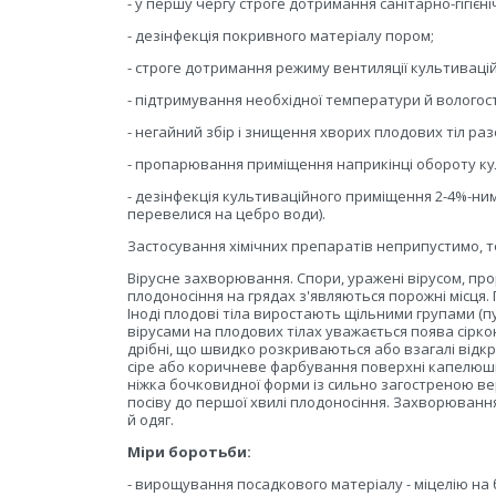
- у першу чергу строге дотримання санітарно-гігіє
- дезінфекція покривного матеріалу пором;
- строге дотримання режиму вентиляції культиваці
- підтримування необхідної температури й вологос
- негайний збір і знищення хворих плодових тіл разо
- пропарювання приміщення наприкінці обороту кул
- дезінфекція культиваційного приміщення 2-4%-ни
перевелися на цебро води).
Застосування хімічних препаратів неприпустимо, т
Вірусне захворювання. Спори, уражені вірусом, про
плодоносіння на грядах з'являються порожні місця. 
Іноді плодові тіла виростають щільними групами 
вірусами на плодових тілах уважається поява сір
дрібні, що швидко розкриваються або взагалі відкр
сіре або коричневе фарбування поверхні капелюшка,
ніжка бочковидної форми із сильно загостреною ве
посіву до першої хвилі плодоносіння. Захворюван
й одяг.
Міри боротьби:
- вирощування посадкового матеріалу - міцелію на б