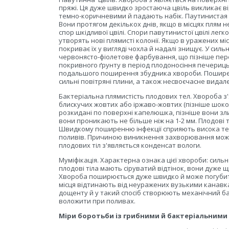
пряжі. Ця дуже швидко зростаюча цвіль викликає в
темно-коричневими й падають набік. Паутинистая цв
Вони протягом декількох днів, якщо в місцях плям н
спор шкідливої цвілі. Спори павутинистої цвілі лег
утворять нові плямисті колонії. Якщо в уражених мі
покриває їх у вигляді чохла й надалі знищує. У силь
червонясто-фіолетове фарбування, що пізніше пере
покривного ґрунту в період плодоносіння печериць
подальшого поширення збудника хвороби. Пошире
сильні повітряні плини, а також несвоєчасне вида
Бактеріальна плямистість плодових тел. Хвороба з'я
блискучих жовтих або іржаво-жовтих (пізніше шок
розкидані по поверхні капелюшка, пізніше вони 
вони проникають не більше ніж на 1-2 мм. Плодові т
Швидкому поширенню інфекції сприяють висока тем
поливів. Причиною виникнення захворювання можут
плодових тіл з'являється конденсат вологи.
Муміфікація. Характерна ознака цієї хвороби: сильно
плодові тіла мають сіруватий відтінок, вони дуже щ
Хвороба поширюється дуже швидко й може погубит
місця відтинають від неуражених вузькими канавка
дощенту й у такий спосіб створюють механічний ба
воложити при поливах.
Міри боротьби із грибними й бактеріальними