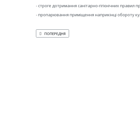
- строге дотримання санітарно-гігієнічних правил 
- пропарювання приміщення наприкінці обороту кул
ПОПЕРЕДНЯ СТАТТЯ: ВІДХІД У ПЕРІОД РОЗРОСТАННЯ ГР
ПОПЕРЕДНЯ