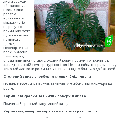
листи завжди
обпадають із
віком. Якщо
раптом
відмирають
кілька листів
відразу, то
причиною може
бути серйозна
помилка у
догляді.
Перевірте стан
верхніх листів.
Якщо перед
опаданням листи стають сухими й коричневими, то причина в
занадто високій температурі повітря. Це звичайна неприємність у
зимовий час, коли рослини ставлять занадто близько до батарей.
Оголений знизу стовбур, маленькі бліді листи
Причина: Рослині не вистачає світла. У глибокій тіні монстера не
росте.
Коричневі крапки на нижній поверхні листа.
Причина: Червоний павутинний кліщик.
Коричневі, паперові верхівки часток і краю листів