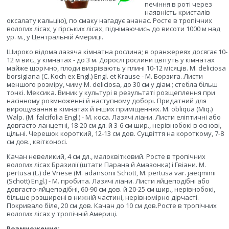
печіння в роті через
наявність кристалів
оксалату кальцію), по смаку нагадує ананас. Росте в тропічних
вологих лісах, у гірських лісах, піднімаючись до висоти 1000 м над
ур. м., у Центральній Америці.
Широко відома лазяча кімнатна рослина; в оранжереях досягає 10-
12 м вис., у кімнатах - до 3 м. Дорослі рослини цвітуть у кімнатах
майже щорічно, плоди визрівають у плині 10-12 місяців. М. deliciosa
borsigiana (С. Koch ex Engl.) Engl. et Krause - M. Борзига. Листи
меншого розміру, чиму М. deliciosa, до 30 см у діам.; стебла більш
тонкі. Мексика. Виник у культурі в результаті розщеплення при
насінному розмноженні й наступному доборі. Придатний для
вирощування в кімнатах й інших приміщеннях. М. obliqua (Miq.)
Walp. (M. falcifolia Engl.) - М. коса. Лазячі ліани. Листи еліптичні або
довгасто-ланцетні, 18-20 см дл. й 3-6 см шир., нерівнобокі в основі,
цільні. Черешок короткий, 12-13 см дов. Суцвіття на короткому, 7-8
см дов., квітконосі.
Качан невеликий, 4 см дл., малоквітковий. Росте в тропічних
вологих лісах Бразилії (штати Парана й Амазонка) і Гвіани. М.
pertusa (L.) de Vriese (М. adansonii Schott, M. pertusa var. jaeqminii
(Schott) Engl.) - M. пробита. Лазячі ліани. Листи яйцеподібні або
довгасто-яйцеподібні, 60-90 см дов. й 20-25 см шир., нерівнобокі,
більше розширені в нижній частині, нерівномірно дірчасті.
Покривало біле, 20 см дов. Качан до 10 см дов.Росте в тропічних
вологих лісах у тропічній Америці.
Розмноження: