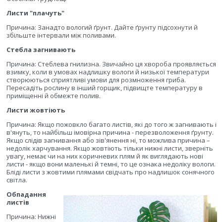
Листи "плачуть"
Причина: Занадто вологий ґрунт. Дайте ґрунту підсохнути й
збільште інтервали між поливами.
Стебла загнивають
Причина: Стеблева гнилизна. Звичайно ця хвороба проявляється
взимку, коли в умовах надлишку вологи й низької температури
створюються сприятливі умови для розмноження гриба.
Пересадіть рослину в інший горщик, підвищте температуру в
приміщенні й обмежте полив.
Листи жовтіють
Причина: Якщо пожовкло багато листів, які до того ж загнивають і
в'януть, то найбільш імовірна причина - перезволоження ґрунту.
Якщо слідів загнивання або зів'янення ні, то можлива причина –
недолік харчування. Якщо жовтіють тільки нижні листи, зверніть
увагу, немає чи на них коричневих плям й як виглядають нові
листи - якщо вони маленькі й темні, то це ознака недоліку вологи.
Бліді листи з жовтими плямами свідчать про надлишок сонячного
світла.
Обпадання
листів
Причина: Нижні