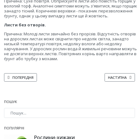
Причина: Сухе повітря. Обприскуйте листи або помістіть горщик у
вологий торф. Аналогічні симптоми можуть з'явитися, якщо горщик
занадто тісний. Коричневі верхівки - показник перезволоження
ґрунту, однак у цьому випадку листи ще й жовтіють.
Листи без отворів.
Причина: Молоді листи звичайно без прорізів. Відсутність отворів
на дорослих листах може свідчити про недолік світла, занадто
низькій температурі повітря, недоліку вологи або недоліку
харчування. У дорослих рослин вода й живильні речовини можуть
не досягати верхніх листів. Повітряних корінь варто направляти в
ґрунт або трубку з мохами.
ПОПЕРЕДНЯ СТАТТЯ: ХЛОРОФІТУМ– CHLOROPHYTUM
НАСТУПНА СТАТТЯ
ПОПЕРЕДНЯ
НАСТУПНА
ПОШУК
Type 2 or more characters for results.
ПОПУЛЯРНІ
Рослини-хижаки