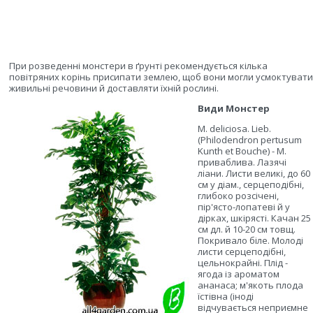
При розведенні монстери в ґрунті рекомендується кілька
повітряних корінь присипати землею, щоб вони могли усмоктувати
живильні речовини й доставляти їхній рослині.
Види Монстер
М. deliciosa. Lieb.
(Philodendron pertusum
Kunth et Bouche) - M.
приваблива. Лазячі
ліани. Листи великі, до 60
см у діам., серцеподібні,
глибоко розсічені,
пір'ясто-лопатеві й у
дірках, шкірясті. Качан 25
см дл. й 10-20 см товщ.
Покривало біле. Молоді
листи серцеподібні,
цельнокрайні. Плід -
ягода із ароматом
ананаса; м'якоть плода
їстівна (іноді
відчувається неприємне