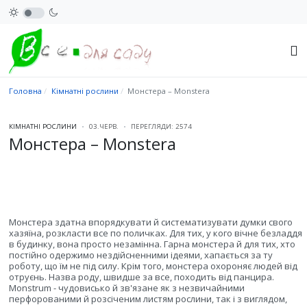
Головна
Кімнатні рослини
Монстера – Monstera
КІМНАТНІ РОСЛИНИ
03.ЧЕРВ.
ПЕРЕГЛЯДИ: 2574
Монстера – Monstera
Монстера здатна впорядкувати й систематизувати думки свого
хазяїна, розкласти все по поличках. Для тих, у кого вічне безладдя
в будинку, вона просто незамінна. Гарна монстера й для тих, хто
постійно одержимо нездійсненними ідеями, хапається за ту
роботу, що їм не під силу. Крім того, монстера охороняє людей від
отруєнь. Назва роду, швидше за все, походить від панцира.
Monstrum - чудовисько й зв'язане як з незвичайними
перфорованими й розсіченим листям рослини, так і з виглядом,