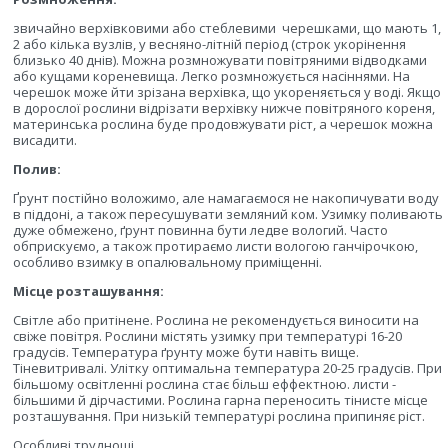
звичайно верхівковими або стеблевими
черешками, що мають 1,
2 або кілька вузлів, у весняно-літній період (строк укорінення
близько 40 днів). Можна розмножувати повітряними відводками
або кущами кореневища. Легко розмножується насіннями. На
черешок може йти зрізана верхівка, що укореняється у воді. Якщо
в дорослої рослини відрізати верхівку нижче повітряного кореня,
материнська рослина буде продовжувати ріст, а черешок можна
висадити.
Полив:
Ґрунт постійно воложимо, але намагаємося не накопичувати воду
в піддоні, а також пересушувати земляний ком. Узимку поливають
дуже обмежено, ґрунт повинна бути ледве вологий. Часто
обприскуємо, а також протираємо листи вологою ганчірочкою,
особливо взимку в опалювальному приміщенні.
Місце розташування:
Світле або притінене. Рослина не рекомендується виносити на
свіже повітря. Рослини містять узимку при температурі 16-20
градусів. Температура ґрунту може бути навіть вище.
Тіневитривалі. Улітку оптимальна температура 20-25 градусів. При
більшому освітленні рослина стає більш еффектною. листи -
більшими й дірчастими. Рослина гарна переносить тінисте місце
розташування. При низькій температурі рослина припиняє ріст.
Особливі труднощі