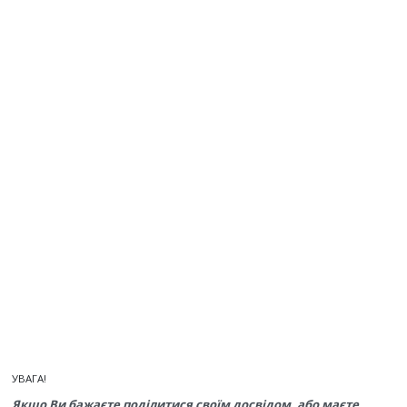
УВАГА!
Якщо Ви бажаєте поділитися своїм досвідом, або маєте