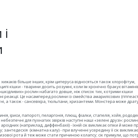
 і
и
х хижаків більше інших, крім циперуса відносяться також хлорофітум,
ципі кішки - тварини досить розумні, коли їм хронічно бракує вітаміні
«шкідливих» рослин набагато довше, ніж список тих, котрими кішки
ні реакції. Це насамперед рослини із сімейства амарилісових (гіппеас
оцвітні, а також - сансевієра, тюльпани, хризантеми. Монстера може дра
ія, іриси, папороті, пеларгонія, плющ, фіалки, стапелія, хойя, родод
небезпечні для пухнатих звірків наступні наші «зелені друзі»: рослин
 ароідних (наприклад, диффенбахії) - їхній сік викликає опіки й може 
у; зантедесхія
(кімнатна калу) - при влученні усередину її сік викликає
изової рота й теж може стати причиною колапсу; сік примули, що по