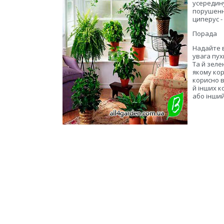
усередину
порушення
циперус -
Порада
Надайте 
увага пух
Та й зеле
якому кор
корисно в
й інших к
або інший