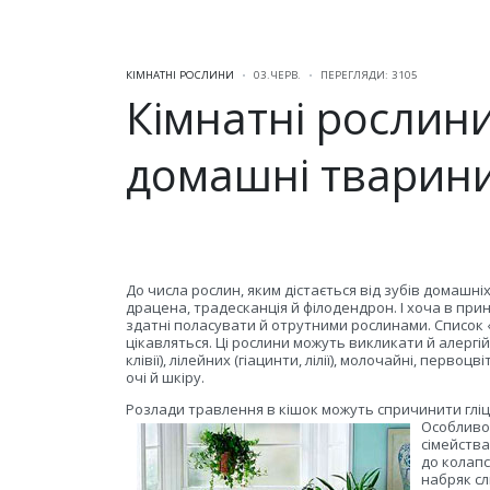
КІМНАТНІ РОСЛИНИ
03.ЧЕРВ.
ПЕРЕГЛЯДИ: 3105
Кімнатні рослини
домашні тварин
До числа рослин, яким дістається від зубів домашні
драцена, традесканція й філодендрон. І хоча в прин
здатні поласувати й отрутними рослинами. Список 
цікавляться. Ці рослини можуть викликати й алергій
клівії), лілейних (гіацинти, лілії), молочайні, перв
очі й шкіру.
Розлади травлення в кішок можуть спричинити гліцин
Особливо 
сімейства
до колапс
набряк сл