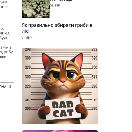
динні
03.ВЕР.
ньок;
Як правильно збирати гриби в
о,
лісі
слини.
будь-
04.ВЕР.
амінів
о, рибу
шки.
НА СТАТТЯ: БЕГОНІЯ – BEGONIA
ПНА