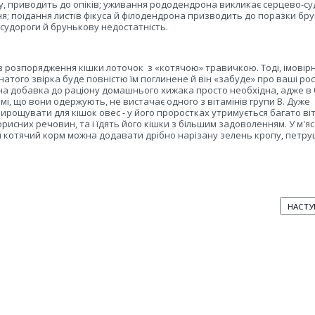
, приводить до опіків; уживання рододендрона викликає серцево-су
; поїдання листів фікуса й філодендрона призводить до поразки бру
 судороги й брунькову недостатність.
в розпорядження кішки лоточок
з «котячою» травичкою. Тоді, імовірн
натого звірка буде повністю їм поглинене й він «забуде» про ваші ро
на добавка до раціону домашнього хижака просто необхідна, адже в 
мі, що вони одержують, не вистачає одного з вітамінів групи В. Дуже
ирощувати для кішок овес - у його проростках утримується багато віт
орисних речовин, та і їдять його кішки з більшим задоволенням. У м'яс
 котячий корм можна додавати дрібно нарізану зелень кропу, петру
НАСТУП
НАСТУ