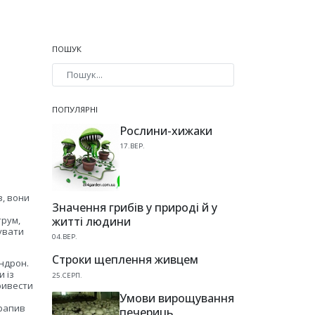
ПОШУК
Type 2 or more characters for results.
ПОПУЛЯРНІ
Рослини-хижаки
17.ВЕР.
в, вони
Значення грибів у природі й у
житті людини
трум,
тувати
04.ВЕР.
Строки щеплення живцем
ендрон.
и із
25.СЕРП.
привести
Умови вирощування
трапив
печериць