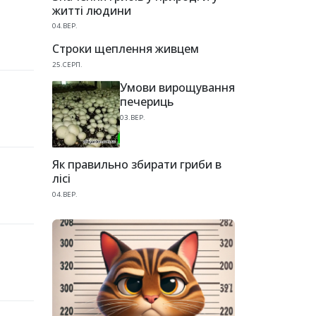
житті людини
04.ВЕР.
Строки щеплення живцем
25.СЕРП.
Умови вирощування
печериць
03.ВЕР.
Як правильно збирати гриби в
лісі
04.ВЕР.