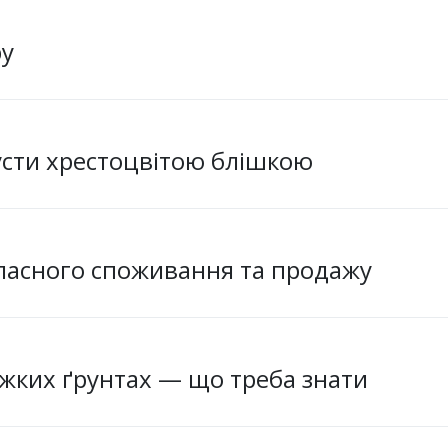
ру
усти хрестоцвітою блішкою
ласного споживання та продажу
жких ґрунтах — що треба знати