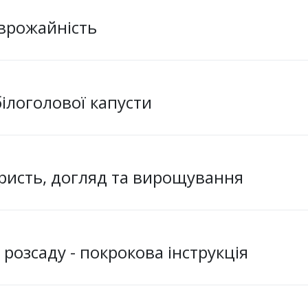
 врожайність
ілоголової капусти
ристь, догляд та вирощування
 розсаду - покрокова інструкція