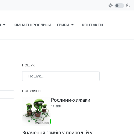
И
КІМНАТНІ РОСЛИНИ
ГРИБИ
КОНТАКТИ
ПОШУК
Type 2 or more characters for results.
ПОПУЛЯРНІ
Рослини-хижаки
17.ВЕР.
Значення грибів у природі й у