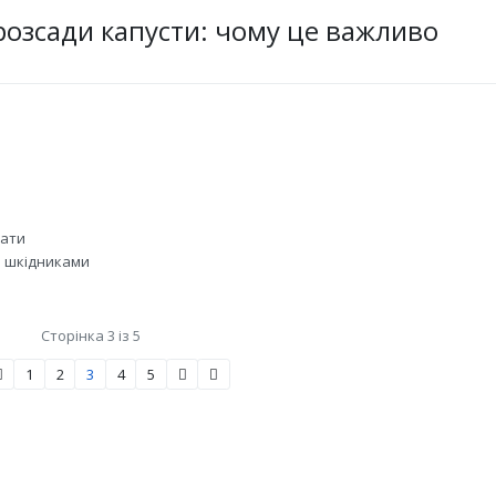
озсади капусти: чому це важливо
кати
и шкідниками
и
Сторінка 3 із 5
1
2
3
4
5