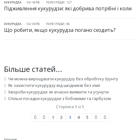
КУКУРУДЗА
04.ЧЕРВ.
ПЕРЕГЛЯДИ: 127
Підживлення кукурудзи: які добрива потрібні і коли
КУКУРУДЗА
04.ЧЕРВ.
ПЕРЕГЛЯДИ: 96
Що робити, якщо кукурудза погано сходить?
Більше статей...
Чи можна вирощувати кукурудзу без обробітку ґрунту
Як захистити кукурудзу від шкідників без хімії
Хвороби кукурудзи: як вчасно виявити та усунути
Спільні посадки кукурудзи з бобовими та гарбузом
Сторінка 3 із 5
1
2
3
4
5
ПОШУК