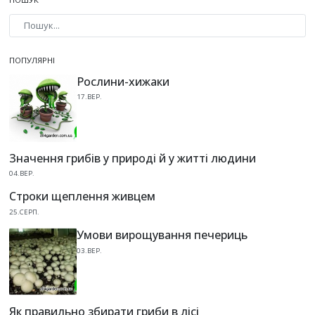
Type 2 or more characters for results.
ПОПУЛЯРНІ
Рослини-хижаки
17.ВЕР.
Значення грибів у природі й у житті людини
04.ВЕР.
Строки щеплення живцем
25.СЕРП.
Умови вирощування печериць
03.ВЕР.
Як правильно збирати гриби в лісі